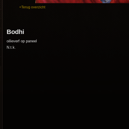
<Terug overzicht
Bodhi
oilieverf op paneel
N.t.k.